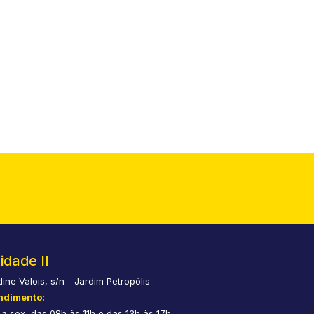
idade II
dine Valois, s/n - Jardim Petropólis
ndimento:
a sex, das 08h às 11h e das 13h às 17h