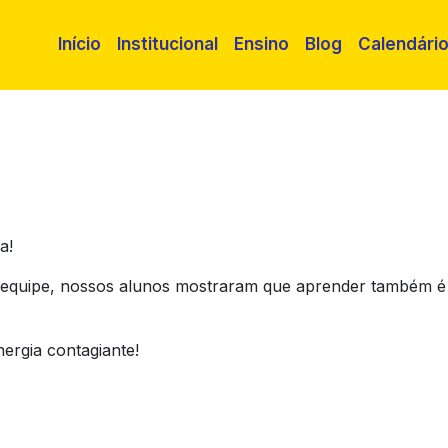
Início
Institucional
Ensino
Blog
Calendári
a!
em equipe, nossos alunos mostraram que aprender também é
ergia contagiante!