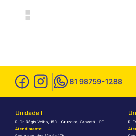
81 98759-1288
Unidade I
Un
R. Dr. Régis Velho, 153 - Cruzeiro, Gravatá - PE
R. E
Atendimento:
Ate
Seg a sex, das 13h às 17h
Seg 