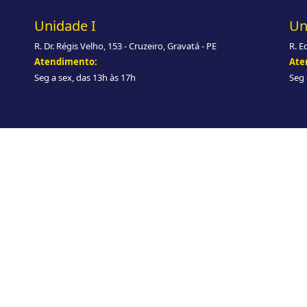
Unidade I
Un
R. Dr. Régis Velho, 153 - Cruzeiro, Gravatá - PE
R. E
Atendimento:
Ate
Seg a sex, das 13h às 17h
Seg 