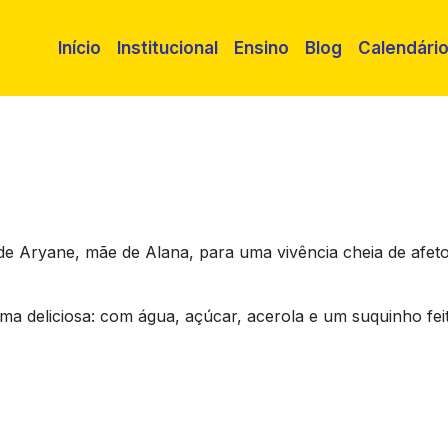
Início
Institucional
Ensino
Blog
Calendári
 de Aryane, mãe de Alana, para uma vivência cheia de afet
a deliciosa: com água, açúcar, acerola e um suquinho fei