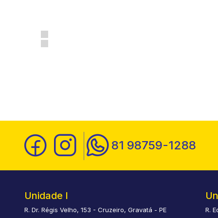
81 98759-1288
Unidade I
Un
R. Dr. Régis Velho, 153 - Cruzeiro, Gravatá - PE
R. E