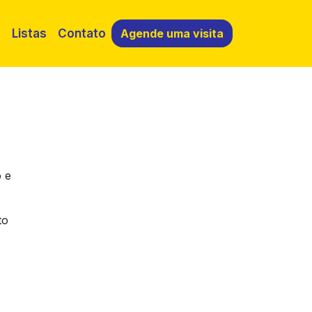
o
Listas
Contato
Agende uma visita
o e
to